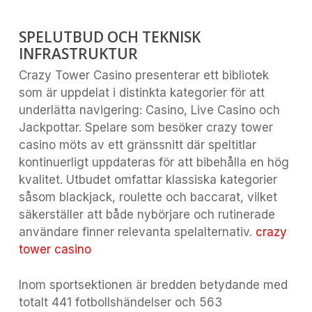
SPELUTBUD OCH TEKNISK
INFRASTRUKTUR
Crazy Tower Casino presenterar ett bibliotek
som är uppdelat i distinkta kategorier för att
underlätta navigering: Casino, Live Casino och
Jackpottar. Spelare som besöker crazy tower
casino möts av ett gränssnitt där speltitlar
kontinuerligt uppdateras för att bibehålla en hög
kvalitet. Utbudet omfattar klassiska kategorier
såsom blackjack, roulette och baccarat, vilket
säkerställer att både nybörjare och rutinerade
användare finner relevanta spelalternativ.
crazy
tower casino
Inom sportsektionen är bredden betydande med
totalt 441 fotbollshändelser och 563