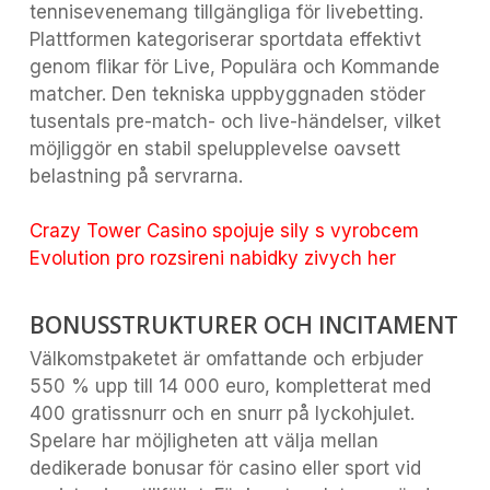
tennisevenemang tillgängliga för livebetting.
Plattformen kategoriserar sportdata effektivt
genom flikar för Live, Populära och Kommande
matcher. Den tekniska uppbyggnaden stöder
tusentals pre-match- och live-händelser, vilket
möjliggör en stabil spelupplevelse oavsett
belastning på servrarna.
Crazy Tower Casino spojuje sily s vyrobcem
Evolution pro rozsireni nabidky zivych her
BONUSSTRUKTURER OCH INCITAMENT
Välkomstpaketet är omfattande och erbjuder
550 % upp till 14 000 euro, kompletterat med
400 gratissnurr och en snurr på lyckohjulet.
Spelare har möjligheten att välja mellan
dedikerade bonusar för casino eller sport vid