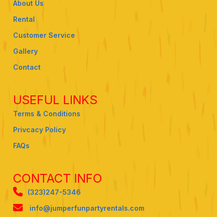
About Us
Rental
Customer Service
Gallery
Contact
USEFUL LINKS
Terms & Conditions
Privcacy Policy
FAQs
CONTACT INFO
(323)247-5346
info@jumperfunpartyrentals.com