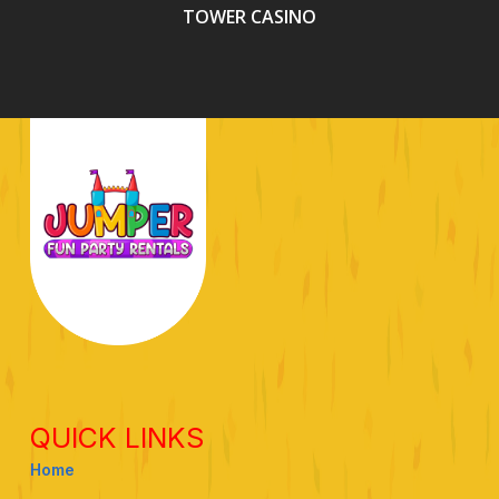
TOWER CASINO
QUICK LINKS
Home