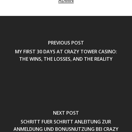
ADMIN
PREVIOUS POST
MY FIRST 30 DAYS AT CRAZY TOWER CASINO:
THE WINS, THE LOSSES, AND THE REALITY
NEXT POST
SCHRITT FUER SCHRITT ANLEITUNG ZUR
ANMELDUNG UND BONUSNUTZUNG BEI CRAZY